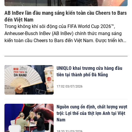
AB InBev lần đầu mang sáng kiến toàn cầu Cheers to Bars
đến Việt Nam
Trong không khí sôi động của FIFA World Cup 2026™,
Anheuser-Busch InBev (AB InBev) chính thức mang sáng
kiến toàn cầu Cheers to Bars đến Việt Nam. Được triển khai
lần đầu tiên tại thị trường Việt Nam, Cheers to Bars tôn vinh
những không gian kết nối cộng đồng, nơi mọi người cùng
gặp gỡ, sẻ chia cảm xúc và tạo nên những khoảnh khắc
UNIQLO khai trương cửa hàng đầu
đáng nhớ trong các sự kiện thể thao lớn.
tiên tại thành phố Đà Nẵng
17:02 03/07/2026
Nguồn cung ổn định, chất lượng vượt
trội: Lợi thế của thịt lợn Anh tại Việt
Nam
18:20 31/03/2026